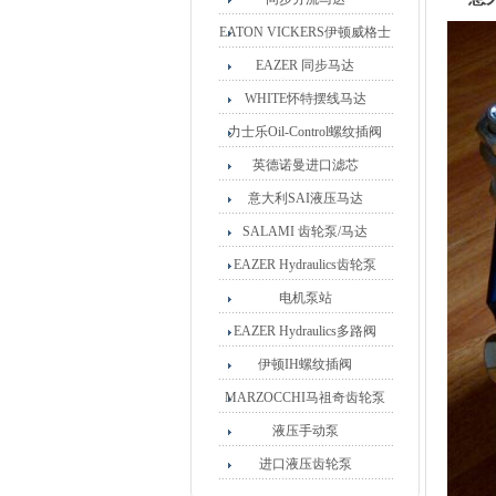
EATON VICKERS伊顿威格士
EAZER 同步马达
WHITE怀特摆线马达
力士乐Oil-Control螺纹插阀
英德诺曼进口滤芯
意大利SAI液压马达
SALAMI 齿轮泵/马达
EAZER Hydraulics齿轮泵
电机泵站
EAZER Hydraulics多路阀
伊顿IH螺纹插阀
MARZOCCHI马祖奇齿轮泵
液压手动泵
进口液压齿轮泵