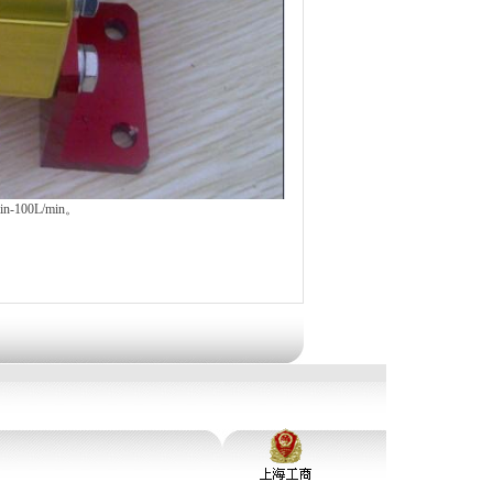
100L/min。