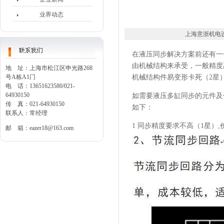
业界动态
上海意浙机电设备有限
在液压同步解决方案前还有一
由机械结构来承受，一般精度
地 址：上海市松江区申光路268
号A栋A1门
机械结构件易变形卡死（2星
电 话：13651623580/021-
64930150
如需要液压多缸同步的元件及
传 真：021-64930150
如下：
联系人：常经理
1 同步精度要求不高（1星）
邮 箱：
eazer18@163.com